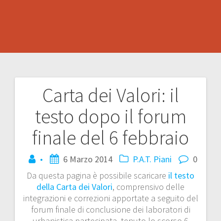
Carta dei Valori: il
Navigazione
testo dopo il forum
articoli
finale del 6 febbraio
•
6 Marzo 2014
P.A.T.
Piani
0
Da questa pagina è possibile scaricare
il testo
della Carta dei Valori
, comprensivo delle
integrazioni e correzioni apportate a seguito del
forum finale di conclusione dei laboratori di
urbanistica partecipata, tenuto lo scorso 6