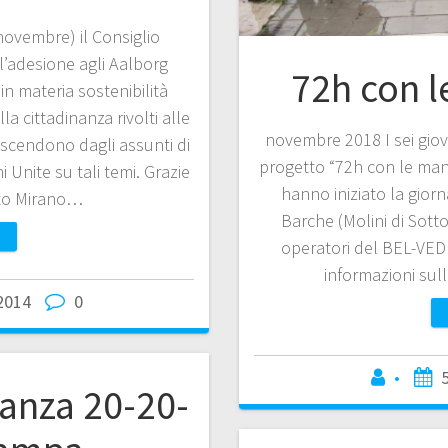
novembre) il Consiglio
’adesione agli Aalborg
72h con l
n materia sostenibilità
a cittadinanza rivolti alle
novembre 2018 I sei giova
iscendono dagli assunti di
progetto “72h con le man
Unite su tali temi. Grazie
hanno iniziato la gior
to Mirano…
Barche (Molini di Sotto
operatori del BEL-VE
informazioni sull
2014
0
•
nanza 20-20-