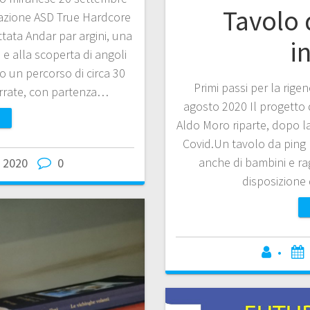
Tavolo 
azione ASD True Hardcore
ttata Andar par argini, una
i
 e alla scoperta di angoli
o un percorso di circa 30
Primi passi per la rig
errate, con partenza…
agosto 2020 Il progetto 
Aldo Moro riparte, dopo 
Covid.Un tavolo da ping 
anche di bambini e rag
 2020
0
disposizione 
•