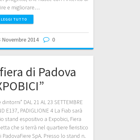
rire e migliorare…
LEGGI TUTTO
3 Novembre 2014
0
 fiera di Padova
XPOBICI”
B e dintorni” DAL 21 AL 23 SETTEMBRE
 E137, PADIGLIONE 4 La Fiab sarà
o stand espositivo a Expobici, Fiera
etta che si terrà nel quartiere fieristico
 di PadovaFiere SpA. Presso lo stand n.