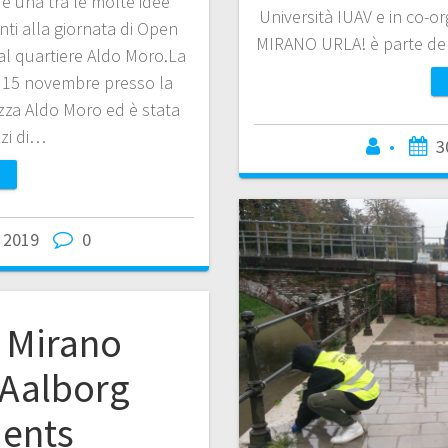
è una tra le molte idee
Università IUAV e in co-o
anti alla giornata di Open
MIRANO URLA! è parte del 
al quartiere Aldo Moro.La
il 15 novembre presso la
azza Aldo Moro ed è stata
zzi di…
•
3
 2019
0
 Mirano
 Aalborg
ents