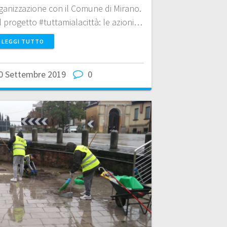
rganizzazione con il Comune di Mirano.
progetto #tuttamialacittà: le azioni…
LEGGI TUTTO
0 Settembre 2019
0