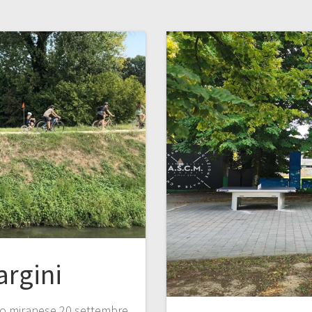
argini
orio miranese 20 settembre