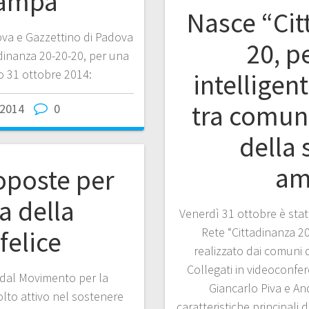
tampa
Nasce “Cit
adova e Gazzettino di Padova
20, p
adinanza 20-20-20, per una
to 31 ottobre 2014:
intelligent
tra comuni
2014
0
della 
am
roposte per
a della
Venerdì 31 ottobre è stat
Rete “Cittadinanza 20
felice
realizzato dai comuni 
Collegati in videoconfer
i dal Movimento per la
Giancarlo Piva e An
lto attivo nel sostenere
caratteristiche principali 