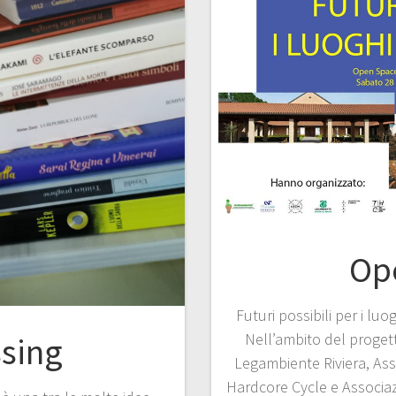
Op
Futuri possibili per i l
Nell’ambito del proget
sing
Legambiente Riviera, Ass
Hardcore Cycle e Associa