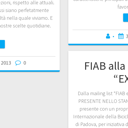
zioni, rispetto alle attuali.
favo
ssi siano perfetatmente
ltà nella quale viviamo. E
nostre scelte quotidiane.
…
•
FIAB alla
 2013
0
“E
Dalla mailing list “FIA
PRESENTE NELLO STAND
presente con un propri
Internazionale della Bicicl
di Padova, per iniziativa