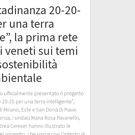
tadinanza 20-20-
er una terra
e”, la prima rete
 veneti sui temi
sostenibilità
bientale
o ufficialmente presentato il progetto
-20-20 per una terra intelligente”,
di Mirano, Este e San Donà di Piave.
enza, i sindaci Maria Rosa Pavanello,
drea Cereser hanno illustrato le
del progetto, che nasce con l’intento di