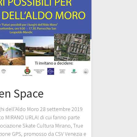
en Space
uoghi dell’Aldo Moro 28 settembre 2019
to MIRANO URLA! di cui fanno parte
ociazione Skate Cultura Mirano, True
zione GPS, promosso da CSV Venezia e