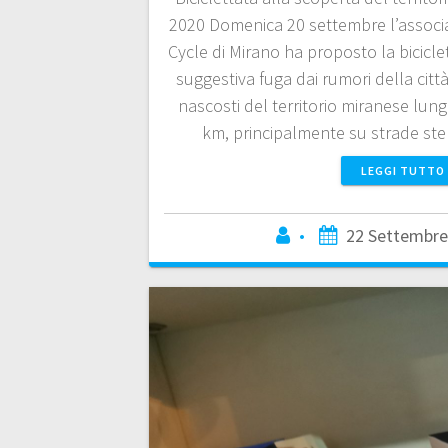
2020 Domenica 20 settembre l’associ
Cycle di Mirano ha proposto la bicicle
suggestiva fuga dai rumori della città
nascosti del territorio miranese lung
km, principalmente su strade st
LEGGI TUTTO
•
22 Settembre