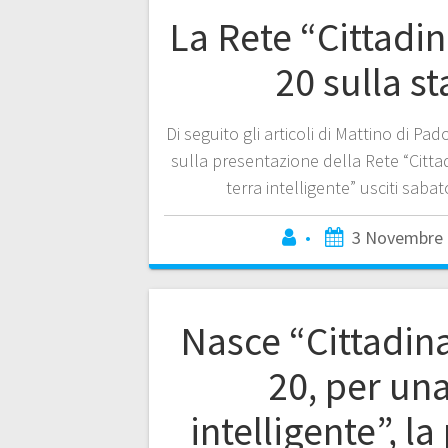
La Rete “Cittadi
20 sulla s
Di seguito gli articoli di Mattino di P
sulla presentazione della Rete “Citt
terra intelligente” usciti saba
•
3 Novembre 
Nasce “Cittadin
20, per una
intelligente”, l