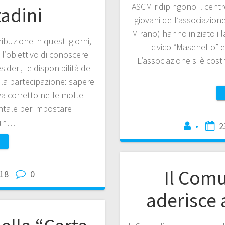
ASCM ridipingono il cent
adini
giovani dell’associazion
Mirano) hanno iniziato i l
ribuzione in questi giorni,
civico “Masenello” e
 l’obiettivo di conoscere
L’associazione si è cos
ideri, le disponibilità dei
ella partecipazione: sapere
va corretto nelle molte
tale per impostare
 un…
•
2
Il Com
018
0
aderisce