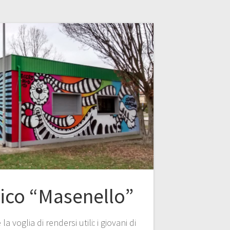
vico “Masenello”
a voglia di rendersi utili: i giovani di