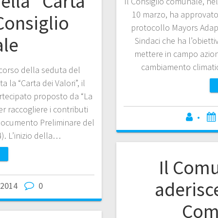
ella “Carta
Il Consiglio comunale, ne
10 marzo, ha approvato
 Consiglio
protocollo Mayors Adapt
le
Sindaci che ha l’obietti
mettere in campo azioni
cambiamento climatic
corso della seduta del
la “Carta dei Valori”, il
rtecipato proposto da “La
r raccogliere i contributi
•
 Documento Preliminare del
4). L’inizio della…
Il Com
aderisc
 2014
0
Com