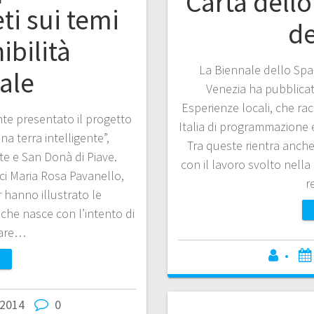
Carta dell
ti sui temi
de
ibilità
La Biennale dello Spaz
ale
Venezia ha pubblicat
Esperienze locali, che racc
nte presentato il progetto
Italia di programmazione 
a terra intelligente”,
Tra queste rientra anche
te e San Donà di Piave.
con il lavoro svolto nell
aci Maria Rosa Pavanello,
r
 hanno illustrato le
, che nasce con l’intento di
rare…
•
2014
0