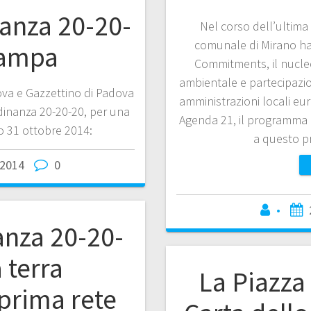
nanza 20-20-
Nel corso dell’ultima
comunale di Mirano ha
tampa
Commitments, il nucleo
ambientale e partecipazion
adova e Gazzettino di Padova
amministrazioni locali eu
adinanza 20-20-20, per una
Agenda 21, il programma d
to 31 ottobre 2014:
a questo 
2014
0
•
anza 20-20-
 terra
La Piazza 
a prima rete