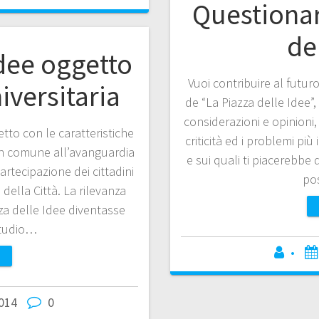
Questionar
de
Idee oggetto
Vuoi contribuire al futuro
iversitaria
de “La Piazza delle Idee”,
considerazioni e opinioni,
tto con le caratteristiche
criticità ed i problemi più i
 un comune all’avanguardia
e sui quali ti piacerebbe 
artecipazione dei cittadini
po
 della Città. La rilevanza
azza delle Idee diventasse
studio…
•
014
0