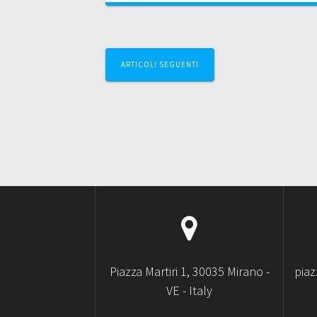
Navigazione
ARTICOLI SEGUENTI
articoli
Piazza Martiri 1, 30035 Mirano -
pia
VE - Italy