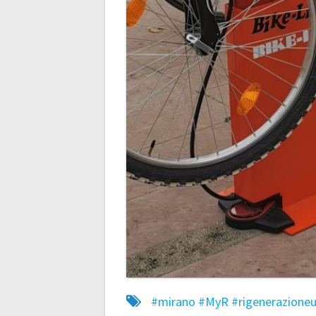
#mirano
#MyR
#rigenerazione