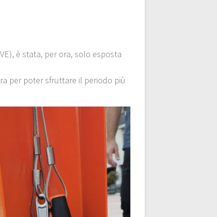
(VE), è stata, per ora, solo esposta
ra per poter sfruttare il periodo più