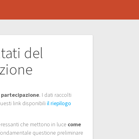
tati del
azione
a partecipazione
. I dati raccolti
uesti link disponibili
il riepilogo
teressanti che mettono in luce
come
 la fondamentale questione preliminare