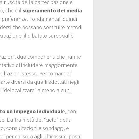
 riuscita della partecipazione e
, che è il
superamento dei media
e preferenze. Fondamentali quindi
udersi che possano sostituire metodi
ipazione, il dibattito sui social è
e frazioni, due componenti che hanno
entativo di includere maggiormente
e frazioni stesse. Per tornare ad
te diversi da quelli adottati negli
i “delocalizzare” almeno alcuni
tto un impegno individual
e, con
. L’altra metà del “cielo” della
tto, consultazioni e sondaggi, e
re, per cui solo agli ultimissimi posti