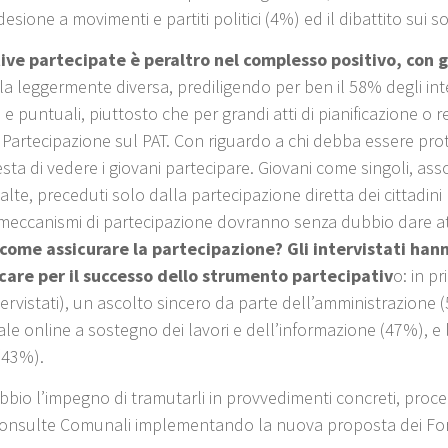
esione a movimenti e partiti politici (4%) ed il dibattito sui so
ative partecipate è peraltro nel complesso positivo, con 
a leggermente diversa, prediligendo per ben il 58% degli inter
e e puntuali, piuttosto che per grandi atti di pianificazione 
la Partecipazione sul PAT. Con riguardo a chi debba essere pro
ta di vedere i giovani partecipare. Giovani come singoli, assoc
ù alte, preceduti solo dalla partecipazione diretta dei cittadin
 meccanismi di partecipazione dovranno senza dubbio dare attu
come assicurare la partecipazione? Gli intervistati ha
are per il successo dello strumento partecipativ
o: in p
tervistati), un ascolto sincero da parte dell’amministrazione 
ale online a sostegno dei lavori e dell’informazione (47%), e la
 (43%).
dubbio l’impegno di tramutarli in provvedimenti concreti, pro
Consulte Comunali implementando la nuova proposta dei For