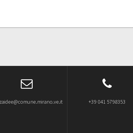
zzaidee@comune.mirano.ve.it
+39 041 5798353