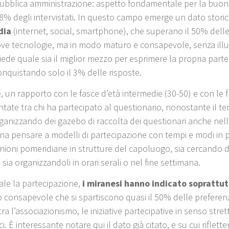
 pubblica amministrazione: aspetto fondamentale per la buona
8% degli intervistati. In questo campo emerge un dato storico
dia
(internet, social, smartphone), che superano il 50% dell
nuove tecnologie, ma in modo maturo e consapevole, senza ill
hiede quale sia il miglior mezzo per esprimere la propria partec
conquistando solo il 3% delle risposte.
e, un rapporto con le fasce d’età intermedie (30-50) e con l
tate tra chi ha partecipato al questionario, nonostante il t
organizzando dei gazebo di raccolta dei questionari anche nell
 pensare a modelli di partecipazione con tempi e modi in par
unioni pomeridiane in strutture del capoluogo, sia cercando d
 sia organizzandoli in orari serali o nel fine settimana.
ale la partecipazione,
i miranesi hanno indicato soprattu
 consapevole che si spartiscono quasi il 50% delle preferenze
a l’associazionismo, le iniziative partecipative in senso stre
i. È interessante notare qui il dato già citato, e su cui riflette