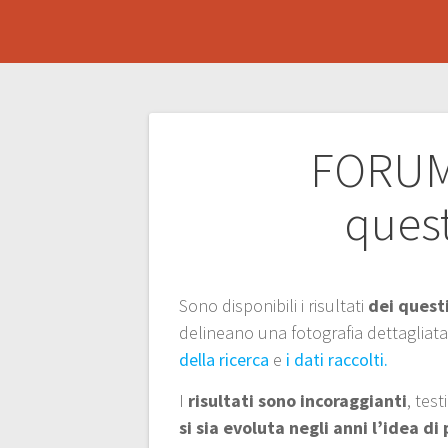
Navigazione
FORUM C
articoli
quest
Sono disponibili i risultati
dei quest
delineano una fotografia dettagliata 
della ricerca
e
i dati raccolti.
I
risultati sono incoraggianti
, tes
si sia evoluta negli anni l’idea d