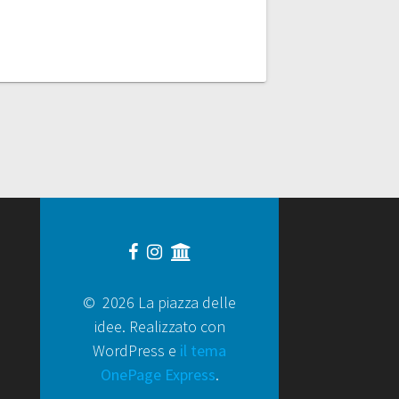
© 2026 La piazza delle
idee. Realizzato con
WordPress e
il tema
OnePage Express
.