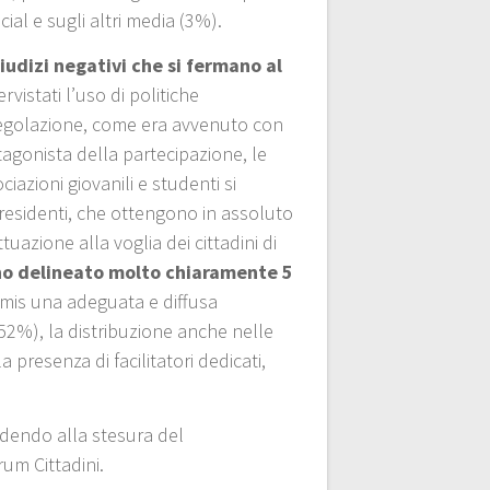
cial e sugli altri media (3%).
giudizi negativi che si fermano al
vistati l’uso di politiche
o regolazione, come era avvenuto con
tagonista della partecipazione, le
iazioni giovanili e studenti si
i residenti, che ottengono in assoluto
azione alla voglia dei cittadini di
nno delineato molto chiaramente 5
rimis una adeguata e diffusa
(52%), la distribuzione anche nelle
 presenza di facilitatori dedicati,
cedendo alla stesura del
um Cittadini.