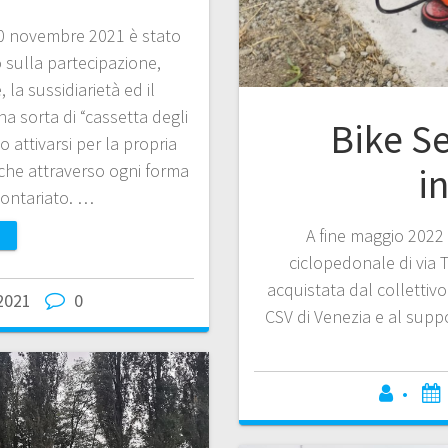
30 novembre 2021 è stato
sulla partecipazione,
 la sussidiarietà ed il
a sorta di “cassetta degli
Bike Se
o attivarsi per la propria
in
 che attraverso ogni forma
lontariato. …
A fine maggio 2022 
ciclopedonale di via 
acquistata dal collettiv
2021
0
CSV di Venezia e al supp
•