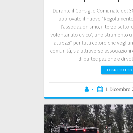
Durante il Consiglio Comunale del 
approvato il nuovo “Regolamento 
l’associazionismo, il terzo settore,
volontariato civico”, uno strumento un
attrezzi” per tutti coloro che voglian
comunità, sia attraverso associazioni
di partecipazione e di vo
LEGGI TUTTO
•
1 Dicembre 