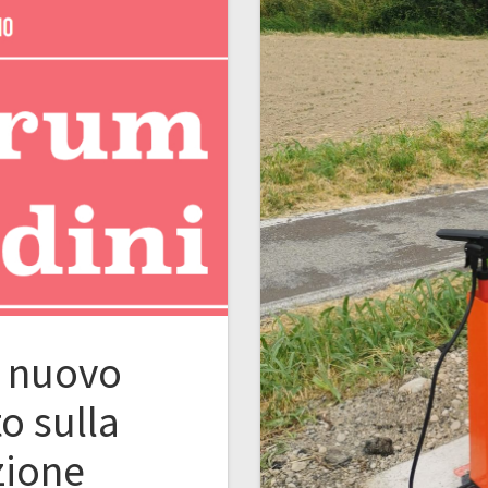
l nuovo
o sulla
zione