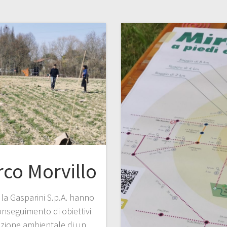
co Morvillo
 la Gasparini S.p.A. hanno
conseguimento di obiettivi
azione ambientale di un