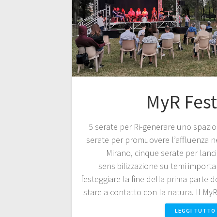
MyR Fest
5 serate per Ri-generare uno spazi
serate per promuovere l’affluenza n
Mirano, cinque serate per lanci
sensibilizzazione su temi importa
festeggiare la fine della prima parte d
stare a contatto con la natura. Il My
LEGGI TUTTO