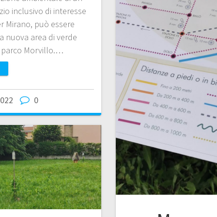
o inclusivo di interesse
r Mirano, può essere
na nuova area di verde
 parco Morvillo.…
2022
0