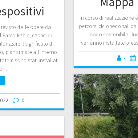
Mappa 
spositivi
In corso di realizzazione
percorsi ciclopedonali da
previsto delle opere da
modo sostenibile i lu
l Parco Rabin, capaci di
verranno installate press
orizzare il significato di
o, piantumate all’interno
•
totem sono stati installati
 e…
2022
0