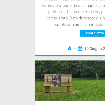
contesto urbano da destinare a spazi
pubblico. Un documento che, pe
considerato l’atto di nascita di u
pubblico, in ampliamento del
LEGGI TUTTO
•
10 Giugno 