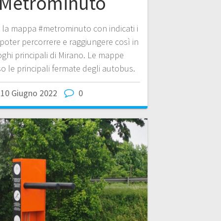
Metrominuto
 è la mappa #metrominuto con indicati i
 poter percorrere e raggiungere così in
oghi principali di Mirano. Le mappe
o le principali fermate degli autobus.
10 Giugno 2022
0