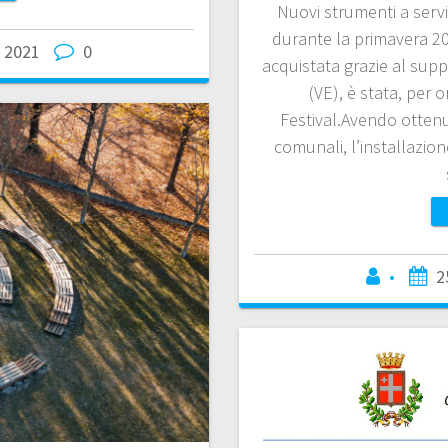
Nuovi strumenti a serviz
durante la primavera 20
 2021
0
acquistata grazie al supp
(VE), è stata, per 
Festival.Avendo ottenut
comunali, l’installazion
•
2