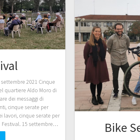
ival
o settembre 2021 Cinque
el quartiere Aldo Moro di
are dei messaggi di
nti, cinque serate per
ei lavori, cinque serate per
Bike S
R Festival. 15 settembre…